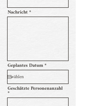
Nachricht
r
Geplantes Datum
*
e
q
u
i
Geschätzte Personenanzahl
r
e
d